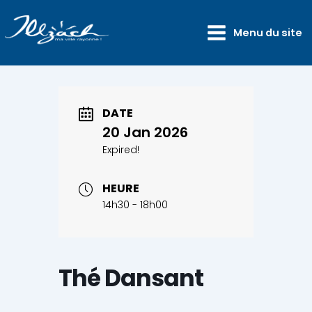
contenu
Aller
principal
au
Menu du site
contenu
DATE
20 Jan 2026
Expired!
HEURE
14h30 - 18h00
Thé Dansant